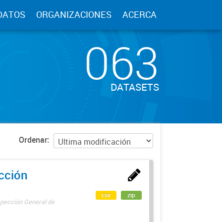
DATOS
ORGANIZACIONES
ACERCA
063
DATASETS
Ordenar
ección
csv
zip
spección General de