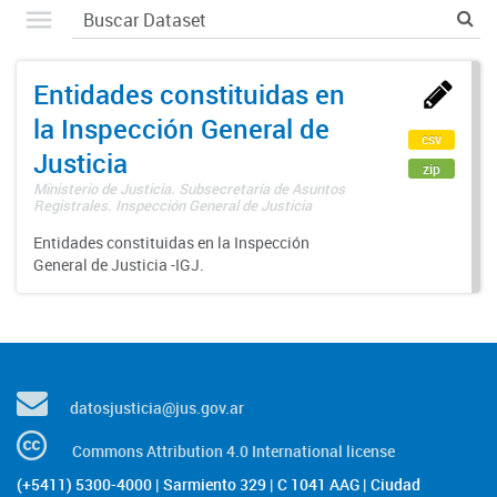
Entidades constituidas en
la Inspección General de
csv
Justicia
zip
Ministerio de Justicia. Subsecretaría de Asuntos
Registrales. Inspección General de Justicia
Entidades constituidas en la Inspección
General de Justicia -IGJ.
datosjusticia@jus.gov.ar
Commons Attribution 4.0 International license
(+5411) 5300-4000 | Sarmiento 329 | C 1041 AAG | Ciudad