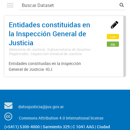
Entidades constituidas en
la Inspección General de
csv
Justicia
zip
Ministerio de Justicia. Subsecretaría de Asuntos
Registrales. Inspección General de Justicia
Entidades constituidas en la Inspección
General de Justicia -IGJ.
datosjusticia@jus.gov.ar
Commons Attribution 4.0 International license
(+5411) 5300-4000 | Sarmiento 329 | C 1041 AAG | Ciudad