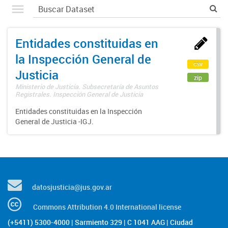
Entidades constituidas en
la Inspección General de
csv
Justicia
zip
Ministerio de Justicia. Subsecretaría de Asuntos
Registrales. Inspección General de Justicia
Entidades constituidas en la Inspección
General de Justicia -IGJ.
datosjusticia@jus.gov.ar
Commons Attribution 4.0 International license
(+5411) 5300-4000 | Sarmiento 329 | C 1041 AAG | Ciudad