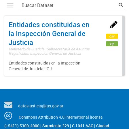
Entidades constituidas en
la Inspección General de
csv
Justicia
zip
Ministerio de Justicia. Subsecretaría de Asuntos
Registrales. Inspección General de Justicia
Entidades constituidas en la Inspección
General de Justicia -IGJ.
datosjusticia@jus.gov.ar
Commons Attribution 4.0 International license
(+5411) 5300-4000 | Sarmiento 329 | C 1041 AAG | Ciudad