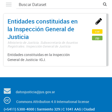
Entidades constituidas en
la Inspección General de
csv
Justicia
zip
Ministerio de Justicia. Subsecretaría de Asuntos
Registrales. Inspección General de Justicia
Entidades constituidas en la Inspección
General de Justicia -IGJ.
datosjusticia@jus.gov.ar
Commons Attribution 4.0 International license
(+5411) 5300-4000 | Sarmiento 329 | C 1041 AAG | Ciudad