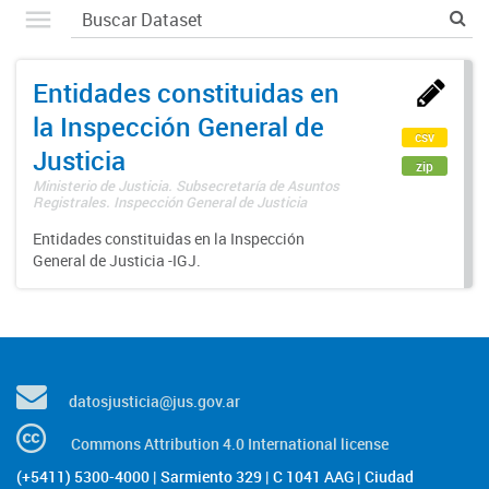
Entidades constituidas en
la Inspección General de
csv
Justicia
zip
Ministerio de Justicia. Subsecretaría de Asuntos
Registrales. Inspección General de Justicia
Entidades constituidas en la Inspección
General de Justicia -IGJ.
datosjusticia@jus.gov.ar
Commons Attribution 4.0 International license
(+5411) 5300-4000 | Sarmiento 329 | C 1041 AAG | Ciudad