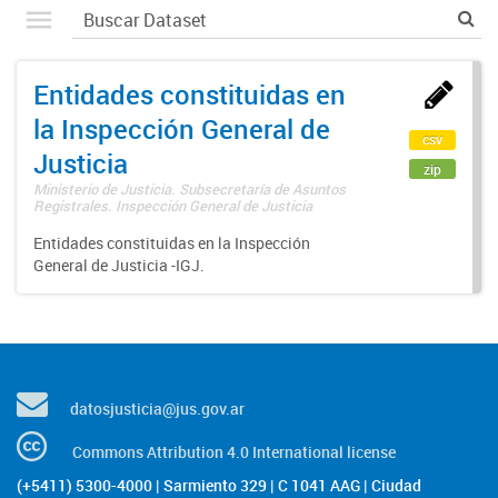
Entidades constituidas en
la Inspección General de
csv
Justicia
zip
Ministerio de Justicia. Subsecretaría de Asuntos
Registrales. Inspección General de Justicia
Entidades constituidas en la Inspección
General de Justicia -IGJ.
datosjusticia@jus.gov.ar
Commons Attribution 4.0 International license
(+5411) 5300-4000 | Sarmiento 329 | C 1041 AAG | Ciudad