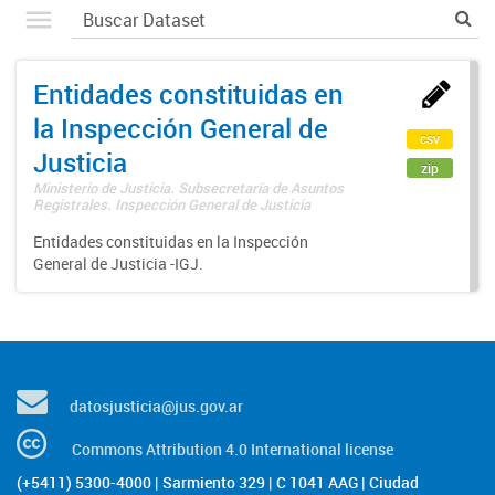
Entidades constituidas en
la Inspección General de
csv
Justicia
zip
Ministerio de Justicia. Subsecretaría de Asuntos
Registrales. Inspección General de Justicia
Entidades constituidas en la Inspección
General de Justicia -IGJ.
datosjusticia@jus.gov.ar
Commons Attribution 4.0 International license
(+5411) 5300-4000 | Sarmiento 329 | C 1041 AAG | Ciudad