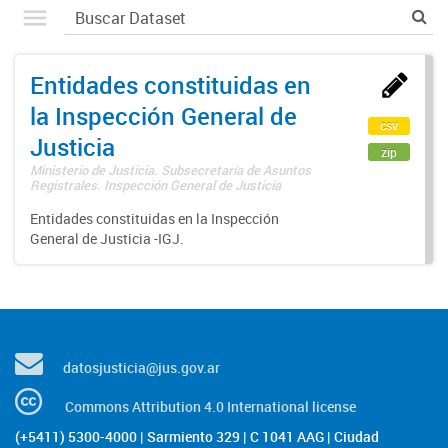
Entidades constituidas en
la Inspección General de
csv
Justicia
zip
Ministerio de Justicia. Subsecretaría de Asuntos
Registrales. Inspección General de Justicia
Entidades constituidas en la Inspección
General de Justicia -IGJ.
datosjusticia@jus.gov.ar
Commons Attribution 4.0 International license
(+5411) 5300-4000 | Sarmiento 329 | C 1041 AAG | Ciudad