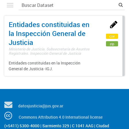
Entidades constituidas en
la Inspección General de
csv
Justicia
zip
Ministerio de Justicia. Subsecretaría de Asuntos
Registrales. Inspección General de Justicia
Entidades constituidas en la Inspección
General de Justicia -IGJ.
datosjusticia@jus.gov.ar
Commons Attribution 4.0 International license
(+5411) 5300-4000 | Sarmiento 329 | C 1041 AAG | Ciudad