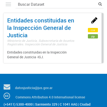
Entidades constituidas en
la Inspección General de
csv
Justicia
zip
Ministerio de Justicia. Subsecretaría de Asuntos
Registrales. Inspección General de Justicia
Entidades constituidas en la Inspección
General de Justicia -IGJ.
datosjusticia@jus.gov.ar
Commons Attribution 4.0 International license
(+5411) 5300-4000 | Sarmiento 329 | C 1041 AAG | Ciudad