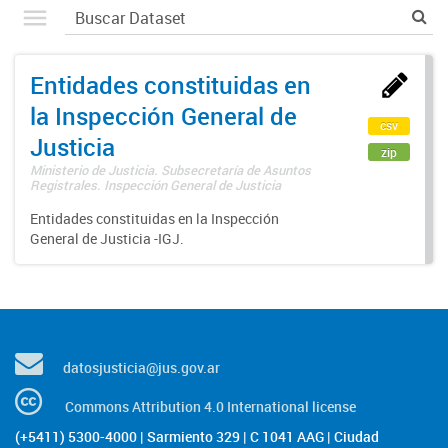
Entidades constituidas en
la Inspección General de
csv
Justicia
zip
Ministerio de Justicia. Subsecretaría de Asuntos
Registrales. Inspección General de Justicia
Entidades constituidas en la Inspección
General de Justicia -IGJ.
datosjusticia@jus.gov.ar
Commons Attribution 4.0 International license
(+5411) 5300-4000 | Sarmiento 329 | C 1041 AAG | Ciudad