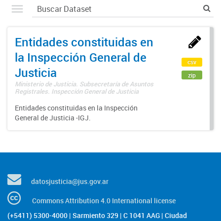
Entidades constituidas en
la Inspección General de
csv
Justicia
zip
Ministerio de Justicia. Subsecretaría de Asuntos
Registrales. Inspección General de Justicia
Entidades constituidas en la Inspección
General de Justicia -IGJ.
datosjusticia@jus.gov.ar
Commons Attribution 4.0 International license
(+5411) 5300-4000 | Sarmiento 329 | C 1041 AAG | Ciudad