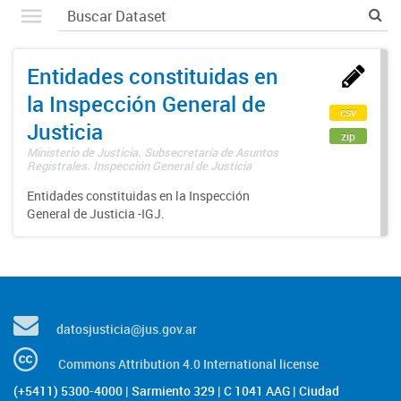
Entidades constituidas en
la Inspección General de
csv
Justicia
zip
Ministerio de Justicia. Subsecretaría de Asuntos
Registrales. Inspección General de Justicia
Entidades constituidas en la Inspección
General de Justicia -IGJ.
datosjusticia@jus.gov.ar
Commons Attribution 4.0 International license
(+5411) 5300-4000 | Sarmiento 329 | C 1041 AAG | Ciudad