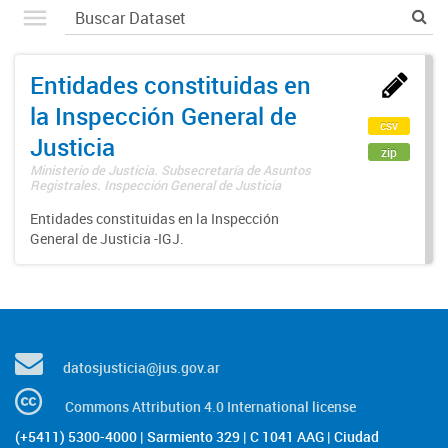
Entidades constituidas en
la Inspección General de
csv
Justicia
zip
Ministerio de Justicia. Subsecretaría de Asuntos
Registrales. Inspección General de Justicia
Entidades constituidas en la Inspección
General de Justicia -IGJ.
datosjusticia@jus.gov.ar
Commons Attribution 4.0 International license
(+5411) 5300-4000 | Sarmiento 329 | C 1041 AAG | Ciudad