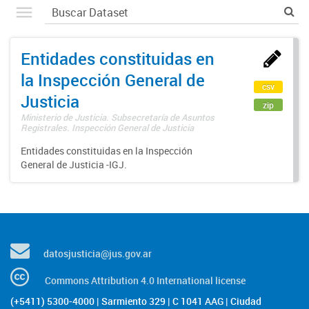
Entidades constituidas en
la Inspección General de
csv
Justicia
zip
Ministerio de Justicia. Subsecretaría de Asuntos
Registrales. Inspección General de Justicia
Entidades constituidas en la Inspección
General de Justicia -IGJ.
datosjusticia@jus.gov.ar
Commons Attribution 4.0 International license
(+5411) 5300-4000 | Sarmiento 329 | C 1041 AAG | Ciudad