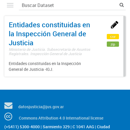
Entidades constituidas en
la Inspección General de
csv
Justicia
zip
Ministerio de Justicia. Subsecretaría de Asuntos
Registrales. Inspección General de Justicia
Entidades constituidas en la Inspección
General de Justicia -IGJ.
datosjusticia@jus.gov.ar
Commons Attribution 4.0 International license
(+5411) 5300-4000 | Sarmiento 329 | C 1041 AAG | Ciudad