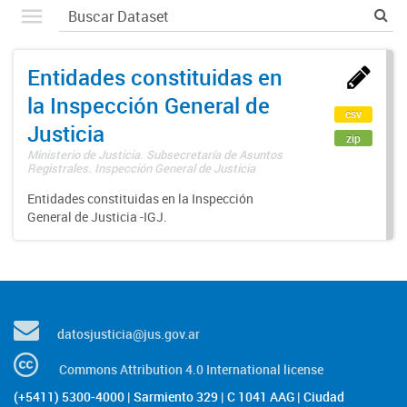
Entidades constituidas en
la Inspección General de
csv
Justicia
zip
Ministerio de Justicia. Subsecretaría de Asuntos
Registrales. Inspección General de Justicia
Entidades constituidas en la Inspección
General de Justicia -IGJ.
datosjusticia@jus.gov.ar
Commons Attribution 4.0 International license
(+5411) 5300-4000 | Sarmiento 329 | C 1041 AAG | Ciudad