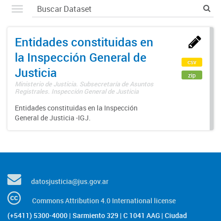
Entidades constituidas en
la Inspección General de
csv
Justicia
zip
Ministerio de Justicia. Subsecretaría de Asuntos
Registrales. Inspección General de Justicia
Entidades constituidas en la Inspección
General de Justicia -IGJ.
datosjusticia@jus.gov.ar
Commons Attribution 4.0 International license
(+5411) 5300-4000 | Sarmiento 329 | C 1041 AAG | Ciudad