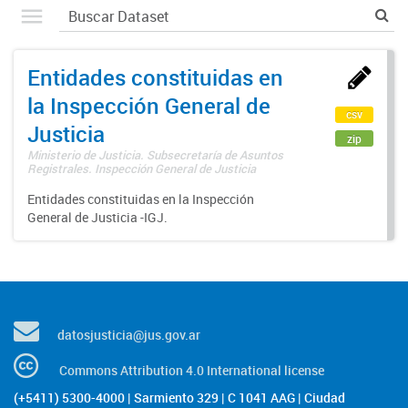
Entidades constituidas en
la Inspección General de
csv
Justicia
zip
Ministerio de Justicia. Subsecretaría de Asuntos
Registrales. Inspección General de Justicia
Entidades constituidas en la Inspección
General de Justicia -IGJ.
datosjusticia@jus.gov.ar
Commons Attribution 4.0 International license
(+5411) 5300-4000 | Sarmiento 329 | C 1041 AAG | Ciudad