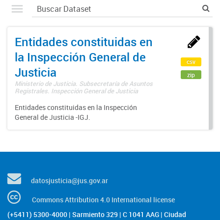
Entidades constituidas en
la Inspección General de
csv
Justicia
zip
Ministerio de Justicia. Subsecretaría de Asuntos
Registrales. Inspección General de Justicia
Entidades constituidas en la Inspección
General de Justicia -IGJ.
datosjusticia@jus.gov.ar
Commons Attribution 4.0 International license
(+5411) 5300-4000 | Sarmiento 329 | C 1041 AAG | Ciudad