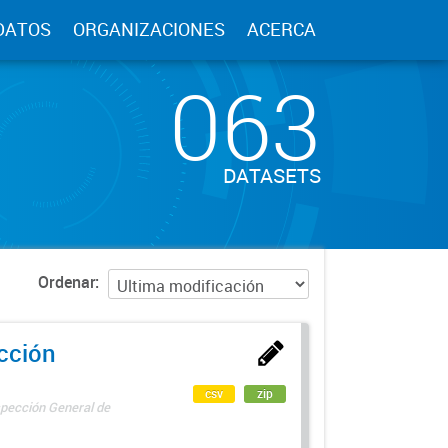
DATOS
ORGANIZACIONES
ACERCA
063
DATASETS
Ordenar
ección
csv
zip
spección General de