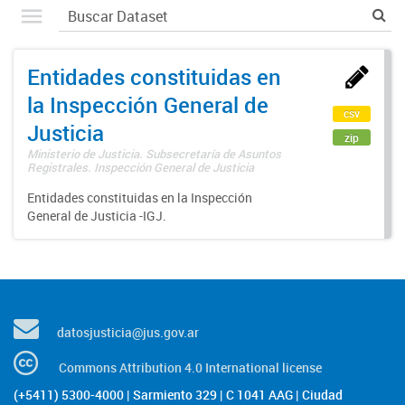
Entidades constituidas en
la Inspección General de
csv
Justicia
zip
Ministerio de Justicia. Subsecretaría de Asuntos
Registrales. Inspección General de Justicia
Entidades constituidas en la Inspección
General de Justicia -IGJ.
datosjusticia@jus.gov.ar
Commons Attribution 4.0 International license
(+5411) 5300-4000 | Sarmiento 329 | C 1041 AAG | Ciudad