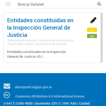
Entidades constituidas en
la Inspección General de
csv
Justicia
zip
Ministerio de Justicia. Subsecretaría de Asuntos
Registrales. Inspección General de Justicia
Entidades constituidas en la Inspección
General de Justicia -IGJ.
datosjusticia@jus.gov.ar
Commons Attribution 4.0 International license
(+5411) 5300-4000 | Sarmiento 329 | C 1041 AAG | Ciudad