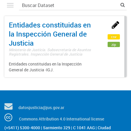
Entidades constituidas en
la Inspección General de
csv
Justicia
zip
Ministerio de Justicia. Subsecretaría de Asuntos
Registrales. Inspección General de Justicia
Entidades constituidas en la Inspección
General de Justicia -IGJ.
datosjusticia@jus.gov.ar
Commons Attribution 4.0 International license
(+5411) 5300-4000 | Sarmiento 329 | C 1041 AAG | Ciudad