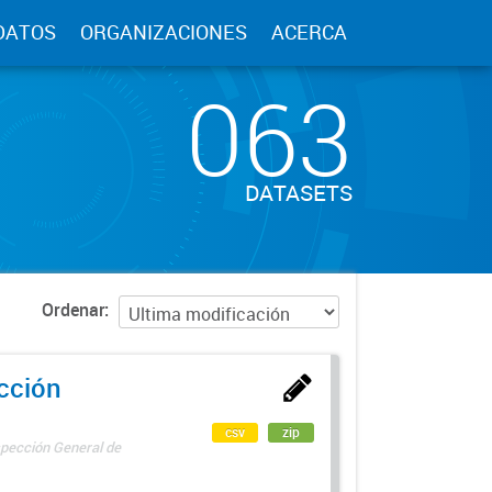
DATOS
ORGANIZACIONES
ACERCA
063
DATASETS
Ordenar
ección
csv
zip
spección General de