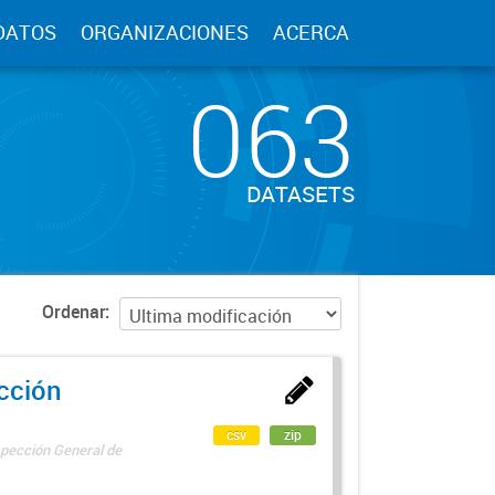
DATOS
ORGANIZACIONES
ACERCA
063
DATASETS
Ordenar
ección
csv
zip
spección General de