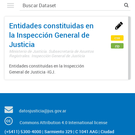
Entidades constituidas en
la Inspección General de
csv
Justicia
zip
Ministerio de Justicia. Subsecretaría de Asuntos
Registrales. Inspección General de Justicia
Entidades constituidas en la Inspección
General de Justicia -IGJ.
datosjusticia@jus.gov.ar
Commons Attribution 4.0 International license
(+5411) 5300-4000 | Sarmiento 329 | C 1041 AAG | Ciudad