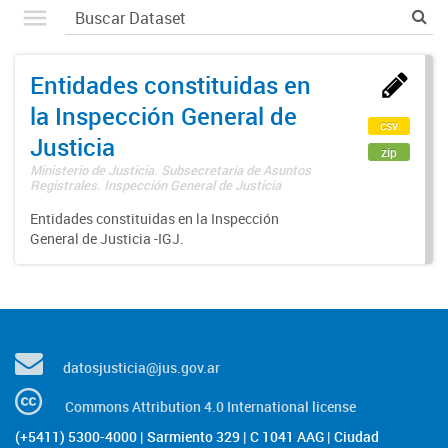
Entidades constituidas en
la Inspección General de
csv
Justicia
zip
Ministerio de Justicia. Subsecretaría de Asuntos
Registrales. Inspección General de Justicia
Entidades constituidas en la Inspección
General de Justicia -IGJ.
datosjusticia@jus.gov.ar
Commons Attribution 4.0 International license
(+5411) 5300-4000 | Sarmiento 329 | C 1041 AAG | Ciudad