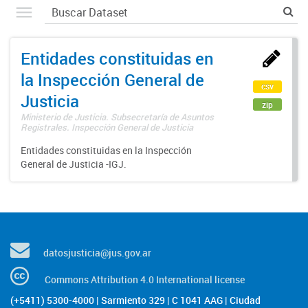
Entidades constituidas en
la Inspección General de
csv
Justicia
zip
Ministerio de Justicia. Subsecretaría de Asuntos
Registrales. Inspección General de Justicia
Entidades constituidas en la Inspección
General de Justicia -IGJ.
datosjusticia@jus.gov.ar
Commons Attribution 4.0 International license
(+5411) 5300-4000 | Sarmiento 329 | C 1041 AAG | Ciudad