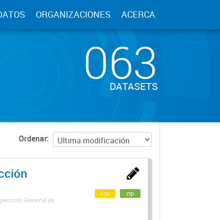
DATOS
ORGANIZACIONES
ACERCA
063
DATASETS
Ordenar
ección
csv
zip
spección General de