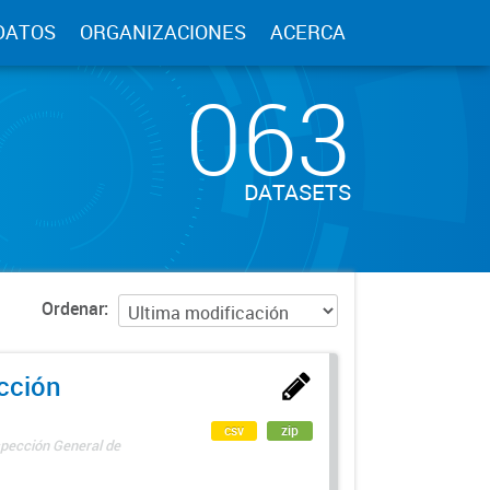
DATOS
ORGANIZACIONES
ACERCA
063
DATASETS
Ordenar
ección
csv
zip
spección General de