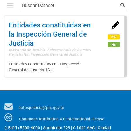
Entidades constituidas en
la Inspección General de
csv
Justicia
zip
Ministerio de Justicia. Subsecretaría de Asuntos
Registrales. Inspección General de Justicia
Entidades constituidas en la Inspección
General de Justicia -IGJ.
datosjusticia@jus.gov.ar
Commons Attribution 4.0 International license
(+5411) 5300-4000 | Sarmiento 329 | C 1041 AAG | Ciudad