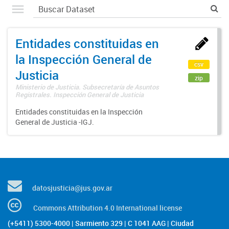
Entidades constituidas en
la Inspección General de
csv
Justicia
zip
Ministerio de Justicia. Subsecretaría de Asuntos
Registrales. Inspección General de Justicia
Entidades constituidas en la Inspección
General de Justicia -IGJ.
datosjusticia@jus.gov.ar
Commons Attribution 4.0 International license
(+5411) 5300-4000 | Sarmiento 329 | C 1041 AAG | Ciudad