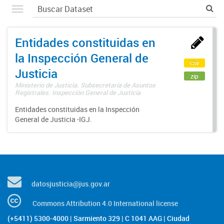
Entidades constituidas en
la Inspección General de
csv
Justicia
zip
Ministerio de Justicia. Subsecretaría de Asuntos
Registrales. Inspección General de Justicia
Entidades constituidas en la Inspección
General de Justicia -IGJ.
datosjusticia@jus.gov.ar
Commons Attribution 4.0 International license
(+5411) 5300-4000 | Sarmiento 329 | C 1041 AAG | Ciudad