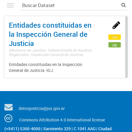
Entidades constituidas en
la Inspección General de
csv
Justicia
zip
Ministerio de Justicia. Subsecretaría de Asuntos
Registrales. Inspección General de Justicia
Entidades constituidas en la Inspección
General de Justicia -IGJ.
datosjusticia@jus.gov.ar
Commons Attribution 4.0 International license
(+5411) 5300-4000 | Sarmiento 329 | C 1041 AAG | Ciudad