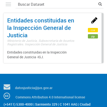
Entidades constituidas en
la Inspección General de
csv
Justicia
zip
Ministerio de Justicia. Subsecretaría de Asuntos
Registrales. Inspección General de Justicia
Entidades constituidas en la Inspección
General de Justicia -IGJ.
datosjusticia@jus.gov.ar
Commons Attribution 4.0 International license
(+5411) 5300-4000 | Sarmiento 329 | C 1041 AAG | Ciudad