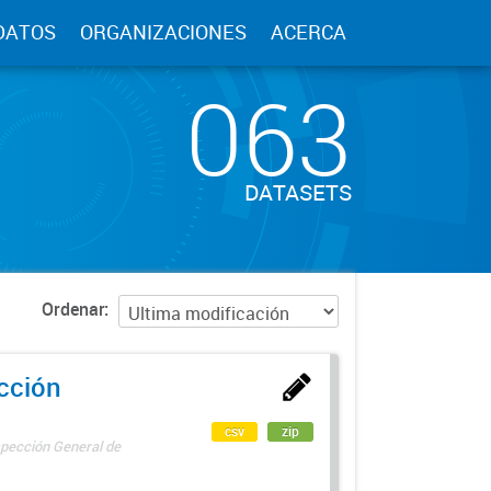
DATOS
ORGANIZACIONES
ACERCA
063
DATASETS
Ordenar
ección
csv
zip
spección General de