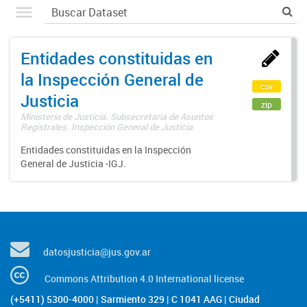
Entidades constituidas en
la Inspección General de
csv
Justicia
zip
Ministerio de Justicia. Subsecretaría de Asuntos
Registrales. Inspección General de Justicia
Entidades constituidas en la Inspección
General de Justicia -IGJ.
datosjusticia@jus.gov.ar
Commons Attribution 4.0 International license
(+5411) 5300-4000 | Sarmiento 329 | C 1041 AAG | Ciudad