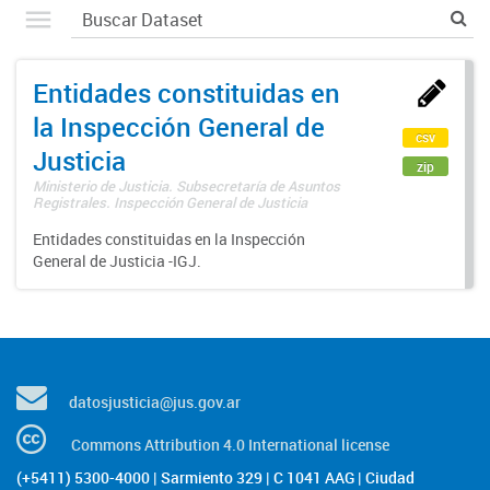
Entidades constituidas en
la Inspección General de
csv
Justicia
zip
Ministerio de Justicia. Subsecretaría de Asuntos
Registrales. Inspección General de Justicia
Entidades constituidas en la Inspección
General de Justicia -IGJ.
datosjusticia@jus.gov.ar
Commons Attribution 4.0 International license
(+5411) 5300-4000 | Sarmiento 329 | C 1041 AAG | Ciudad