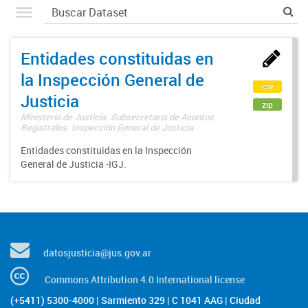
Entidades constituidas en
la Inspección General de
csv
Justicia
zip
Ministerio de Justicia. Subsecretaría de Asuntos
Registrales. Inspección General de Justicia
Entidades constituidas en la Inspección
General de Justicia -IGJ.
datosjusticia@jus.gov.ar
Commons Attribution 4.0 International license
(+5411) 5300-4000 | Sarmiento 329 | C 1041 AAG | Ciudad