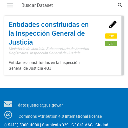
Entidades constituidas en
la Inspección General de
csv
Justicia
zip
Ministerio de Justicia. Subsecretaría de Asuntos
Registrales. Inspección General de Justicia
Entidades constituidas en la Inspección
General de Justicia -IGJ.
datosjusticia@jus.gov.ar
Commons Attribution 4.0 International license
(+5411) 5300-4000 | Sarmiento 329 | C 1041 AAG | Ciudad