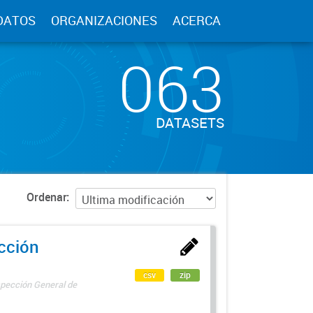
DATOS
ORGANIZACIONES
ACERCA
063
DATASETS
Ordenar
ección
csv
zip
spección General de