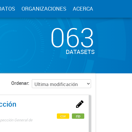
DATOS
ORGANIZACIONES
ACERCA
063
DATASETS
Ordenar
ección
csv
zip
spección General de