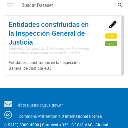
Entidades constituidas en
la Inspección General de
csv
Justicia
zip
Ministerio de Justicia. Subsecretaría de Asuntos
Registrales. Inspección General de Justicia
Entidades constituidas en la Inspección
General de Justicia -IGJ.
datosjusticia@jus.gov.ar
Commons Attribution 4.0 International license
(+5411) 5300-4000 | Sarmiento 329 | C 1041 AAG | Ciudad