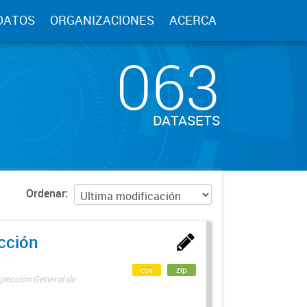
DATOS
ORGANIZACIONES
ACERCA
063
DATASETS
Ordenar
ección
csv
zip
spección General de