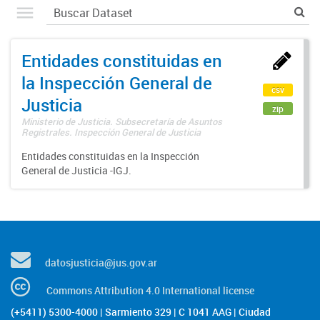
Entidades constituidas en
la Inspección General de
csv
Justicia
zip
Ministerio de Justicia. Subsecretaría de Asuntos
Registrales. Inspección General de Justicia
Entidades constituidas en la Inspección
General de Justicia -IGJ.
datosjusticia@jus.gov.ar
Commons Attribution 4.0 International license
(+5411) 5300-4000 | Sarmiento 329 | C 1041 AAG | Ciudad