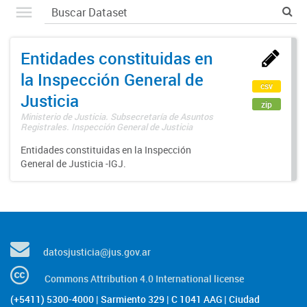
Entidades constituidas en
la Inspección General de
csv
Justicia
zip
Ministerio de Justicia. Subsecretaría de Asuntos
Registrales. Inspección General de Justicia
Entidades constituidas en la Inspección
General de Justicia -IGJ.
datosjusticia@jus.gov.ar
Commons Attribution 4.0 International license
(+5411) 5300-4000 | Sarmiento 329 | C 1041 AAG | Ciudad