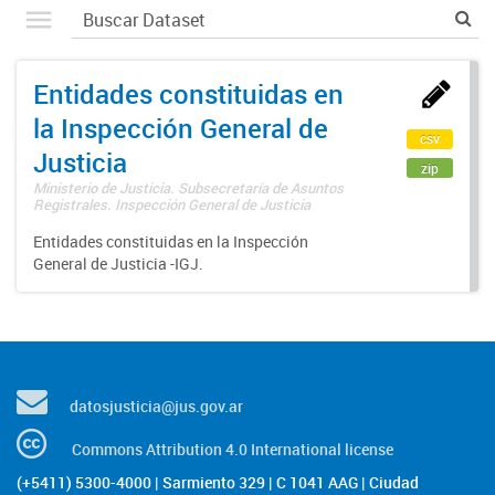
Entidades constituidas en
la Inspección General de
csv
Justicia
zip
Ministerio de Justicia. Subsecretaría de Asuntos
Registrales. Inspección General de Justicia
Entidades constituidas en la Inspección
General de Justicia -IGJ.
datosjusticia@jus.gov.ar
Commons Attribution 4.0 International license
(+5411) 5300-4000 | Sarmiento 329 | C 1041 AAG | Ciudad